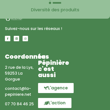
Diversité des produits
Suivez-nous sur les réseaux !
Coordonnées
La
Pépinière
2 rue de la Lys,
c'est
59253 La
aussi
Gorgue
L'agence
contact@la-
pepiniere.net
L'action
07 70 84 46 25