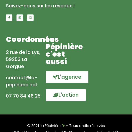
Suivez-nous sur les réseaux !
Coordonnées
La
Pépinière
2 rue de la Lys,
c'est
59253 La
aussi
Gorgue
L'agence
contact@la-
pepiniere.net
L'action
07 70 84 46 25
© 2021 La Pépinière
– Tous droits réservés