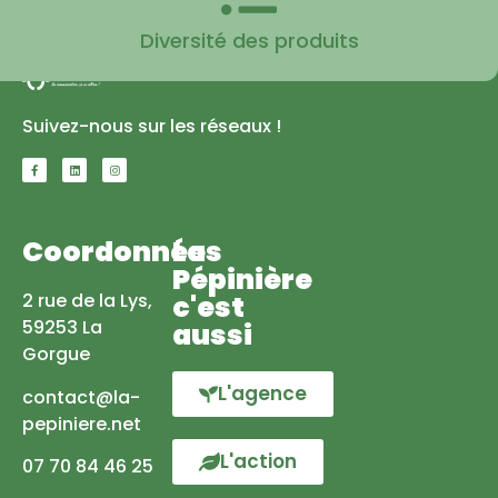
Diversité des produits
Suivez-nous sur les réseaux !
Coordonnées
La
Pépinière
2 rue de la Lys,
c'est
59253 La
aussi
Gorgue
L'agence
contact@la-
pepiniere.net
L'action
07 70 84 46 25