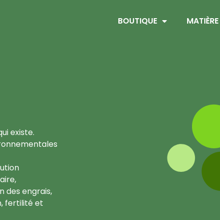
BOUTIQUE
MATIÈRE
ui existe.
nvironnementales
lution
aire,
n des engrais,
fertilité et