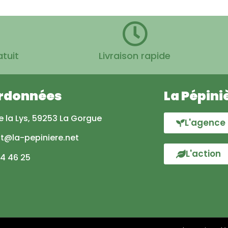
atuit
Livraison rapide
rdonnées
La Pépini
e la Lys, 59253 La Gorgue
L'agence
t@la-pepiniere.net
L'action
84 46 25