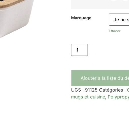
Marquage
Effacer
Ajouter à la liste du d
UGS :
91125
Catégories :
mugs et cuisine
,
Polyprop