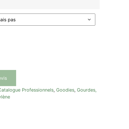
evis
Catalogue Professionnels
,
Goodies
,
Gourdes,
ylène