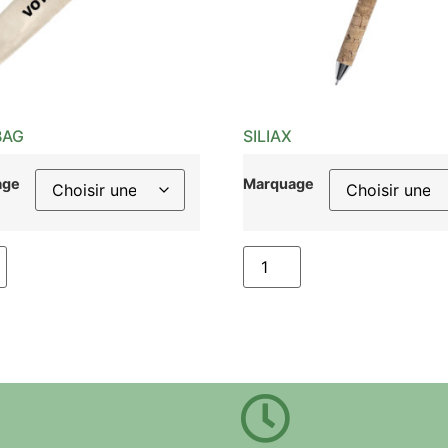
BAG
SILIAX
age
Marquage